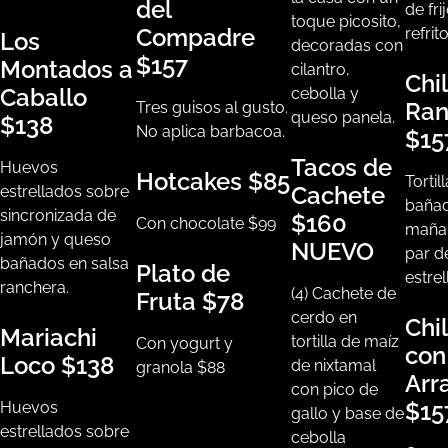
del
de fri
toque picosito,
Compadre
refrito
Los
decoradas con
$157
Montados a
cilantro,
Chi
Caballo
cebolla y
Ran
Tres guisos al gusto.
queso panela.
$138
No aplica barbacoa.
$15
Tacos de
Huevos
Hotcakes
$85
Tortill
Cachete
estrellados sobre
bañad
sincronizada de
$160
Con chocolate
$99
maña
jamón y queso
NUEVO
par d
bañados en salsa
Plato de
estrel
ranchera.
(4) Cachete de
Fruta
$78
cerdo en
Chi
Mariachi
tortilla de maíz
Con yogurt y
con
Loco
$138
de nixtamal
granola
$88
Arr
con pico de
$15
Huevos
gallo y base de
estrellados sobre
cebolla