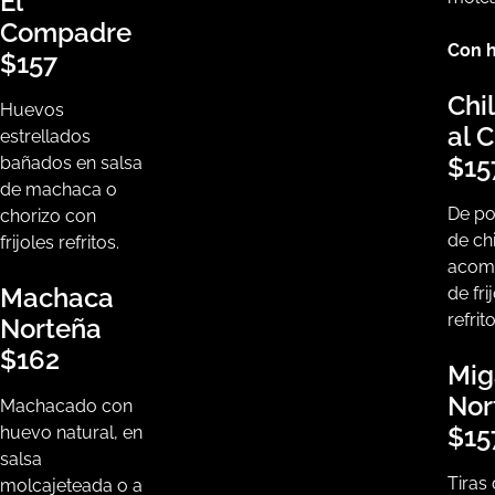
El
Compadre
Con 
$157
Chi
Huevos
al 
estrellados
$15
bañados en salsa
de machaca o
De po
chorizo con
de chi
frijoles refritos.
acom
Machaca
de fri
refrito
Norteña
$162
Mig
Nor
Machacado con
$15
huevo natural, en
salsa
Tiras 
molcajeteada o a