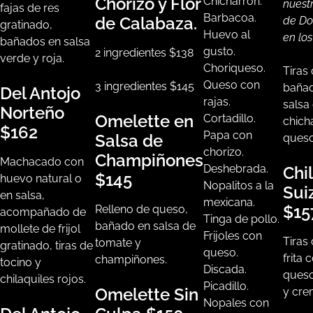
Chorizo y Flor
Chicharrón.
nuest
fajas de res
Barbacoa.
de Calabaza.
de Do
gratinado,
Huevo al
en los
bañados en salsa
gusto.
2 ingredientes
$138
verde y roja.
Choriqueso.
Tiras 
Queso con
3 ingredientes
$145
baña
Del Antojo
rajas.
salsa
Norteño
Omelette en
Cortadillo.
chich
$162
Papa con
Salsa de
queso
chorizo.
Champiñones
Machacado con
Deshebrada.
Chi
$145
huevo natural o
Nopalitos a la
Sui
en salsa,
mexicana.
$15
Relleno de queso,
acompañado de
Tinga de pollo.
bañado en salsa de
mollete de frijol
Frijoles con
Tiras 
tomate y
gratinado, tiras de
queso.
frita 
champiñones.
tocino y
Discada.
queso
chilaquiles rojos.
Picadillo.
Omelette Sin
y cre
Nopales con