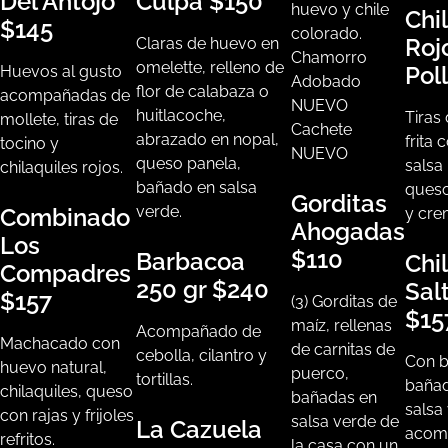
Del Antojo
Culpa
$150
huevo y chile
Chi
$145
colorado.
Roj
Claras de huevo en
Chamorro
omelette, relleno de
Pol
Huevos al gusto
Adobado
flor de calabaza o
acompañadas de
NUEVO
huitlacoche,
Tiras 
mollete, tiras de
Cachete
abrazado en nopal,
frita 
tocino y
NUEVO
queso panela,
salsa
chilaquiles rojos.
bañado en salsa
queso
Gorditas
verde.
Combinado
y cre
Ahogadas
Los
$110
Barbacoa
Chi
Compadres
250 gr
$240
Salt
$157
(3) Gorditas de
$15
maíz, rellenas
Acompañado de
Machacado con
de carnitas de
cebolla, cilantro y
Con b
huevo natural,
puerco,
tortillas.
baña
chilaquiles, queso
bañadas en
salsa
con rajas y frijoles
salsa verde de
La Cazuela
acom
refritos.
la casa con un