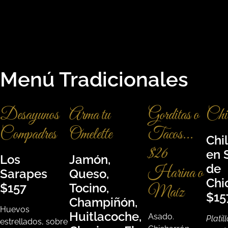
Menú Tradicionales
Desayunos
Arma tu
Gorditas o
Chil
Compadres
Omelette
Tacos...
Chi
$26
en 
Los
Jamón,
de
Harina o
Sarapes
Queso,
Chi
$157
Tocino,
Maíz
$15
Champiñón,
Huevos
Huitlacoche,
Asado.
Platil
estrellados, sobre