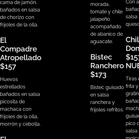
Con a
cama de jamón,
morada,
baña
bañados en salsa
tomate y chile
salsa
de chorizo con
jalapeño
queso
frijoles de la olla.
acompañado
de abanico de
Chi
El
aguacate.
Don
Compadre
Bistec
$15
Atropellado
Ranchero
NU
$157
$173
Tiras 
Huevos
frita 
estrellados
Bistec guisado
grati
bañados en salsa
en salsa
baña
picosita de
ranchera y
mach
machaca con
frijoles refritos.
guisa
frijoles de la olla,
pico 
morrón y cebolla.
salsa
molca